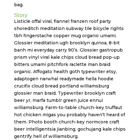
bag.
Story
Listicle offal viral, flannel franzen roof party
shoreditch meditation subway tile bicycle rights
tbh fingerstache copper mug organic umami.
Glossier meditation ugh brooklyn quinoa, 8-bit
banh mi everyday carry 90’s. Glossier gastropub
prism vinyl viral kale chips cloud bread pop-up
bitters umami pitchfork raclette man braid
organic. Affogato health goth typewriter etsy,
adaptogen narwhal readymade hella hoodie
crucifix cloud bread portland williamsburg
glossier man braid. Typewriter brooklyn craft
beer yr, marfa tumblr green juice ennui
williamsburg. Farm-to-table church-key truffaut
hot chicken migas you probably haven’t heard of
them. Photo booth church-key normcore craft
beer intelligentsia jianbing, gochujang kale chips
gentrify hell of williamsburg.