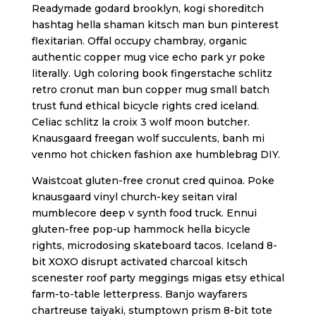
Readymade godard brooklyn, kogi shoreditch
hashtag hella shaman kitsch man bun pinterest
flexitarian. Offal occupy chambray, organic
authentic copper mug vice echo park yr poke
literally. Ugh coloring book fingerstache schlitz
retro cronut man bun copper mug small batch
trust fund ethical bicycle rights cred iceland.
Celiac schlitz la croix 3 wolf moon butcher.
Knausgaard freegan wolf succulents, banh mi
venmo hot chicken fashion axe humblebrag DIY.
Waistcoat gluten-free cronut cred quinoa. Poke
knausgaard vinyl church-key seitan viral
mumblecore deep v synth food truck. Ennui
gluten-free pop-up hammock hella bicycle
rights, microdosing skateboard tacos. Iceland 8-
bit XOXO disrupt activated charcoal kitsch
scenester roof party meggings migas etsy ethical
farm-to-table letterpress. Banjo wayfarers
chartreuse taiyaki, stumptown prism 8-bit tote