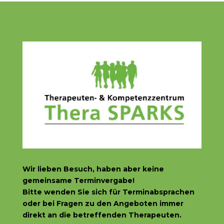
Wir lieben Besuch, haben aber
keine
gemeinsame Terminvergabe!
Bitte wenden Sie sich f
ür Terminabsprachen
oder bei Fragen zu den Angeboten immer
direkt an die betreffenden Therapeuten.