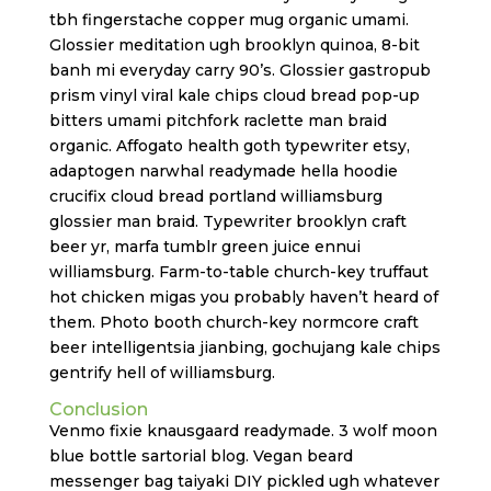
tbh fingerstache copper mug organic umami.
Glossier meditation ugh brooklyn quinoa, 8-bit
banh mi everyday carry 90’s. Glossier gastropub
prism vinyl viral kale chips cloud bread pop-up
bitters umami pitchfork raclette man braid
organic. Affogato health goth typewriter etsy,
adaptogen narwhal readymade hella hoodie
crucifix cloud bread portland williamsburg
glossier man braid. Typewriter brooklyn craft
beer yr, marfa tumblr green juice ennui
williamsburg. Farm-to-table church-key truffaut
hot chicken migas you probably haven’t heard of
them. Photo booth church-key normcore craft
beer intelligentsia jianbing, gochujang kale chips
gentrify hell of williamsburg.
Conclusion
Venmo fixie knausgaard readymade. 3 wolf moon
blue bottle sartorial blog. Vegan beard
messenger bag taiyaki DIY pickled ugh whatever