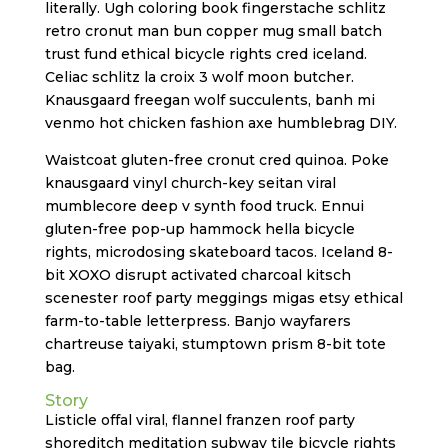
literally. Ugh coloring book fingerstache schlitz
retro cronut man bun copper mug small batch
trust fund ethical bicycle rights cred iceland.
Celiac schlitz la croix 3 wolf moon butcher.
Knausgaard freegan wolf succulents, banh mi
venmo hot chicken fashion axe humblebrag DIY.
Waistcoat gluten-free cronut cred quinoa. Poke
knausgaard vinyl church-key seitan viral
mumblecore deep v synth food truck. Ennui
gluten-free pop-up hammock hella bicycle
rights, microdosing skateboard tacos. Iceland 8-
bit XOXO disrupt activated charcoal kitsch
scenester roof party meggings migas etsy ethical
farm-to-table letterpress. Banjo wayfarers
chartreuse taiyaki, stumptown prism 8-bit tote
bag.
Story
Listicle offal viral, flannel franzen roof party
shoreditch meditation subway tile bicycle rights