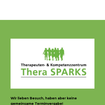
Wir lieben Besuch, haben aber
keine
gemeinsame Terminvergabe!