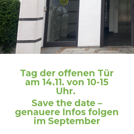
Tag der offenen Tür
am 14.11. von 10-15
Uhr.
Save the date –
genauere Infos folgen
im September