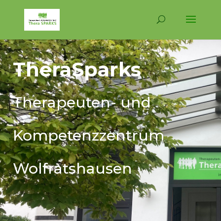
TheraSparks
Therapeuten- und
Kompetenzzentrum
Wolfratshausen