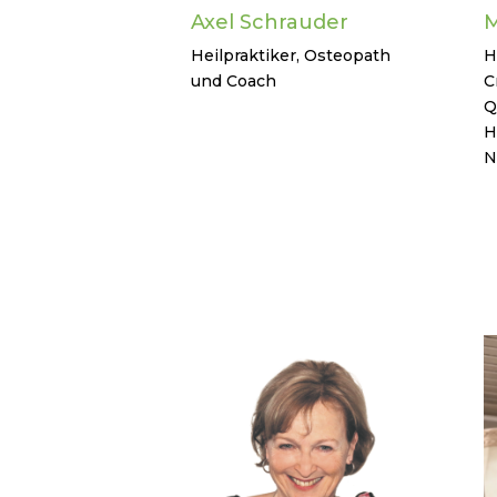
Axel Schrauder
M
Heilpraktiker, Osteopath
H
und Coach
C
Q
H
N