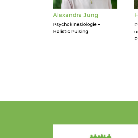
Alexandra Jung
H
Psychokinesiologie –
P
Holistic Pulsing
u
P