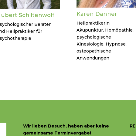
Karen Danner
ubert Schiltenwolf
Heilpraktikerin
sychologischer Berater
Akupunktur, Homöpathie,
nd Heilpraktiker für
psychologische
sychotherapie
Kinesiologie, Hypnose,
osteopathische
Anwendungen
Wir lieben Besuch, haben aber
keine
RE
gemeinsame Terminvergabe!