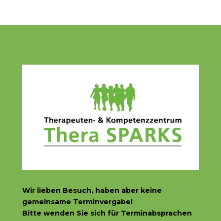
Wir lieben Besuch, haben aber
keine
gemeinsame Terminvergabe!
Bitte wenden Sie sich f
ür Terminabsprachen